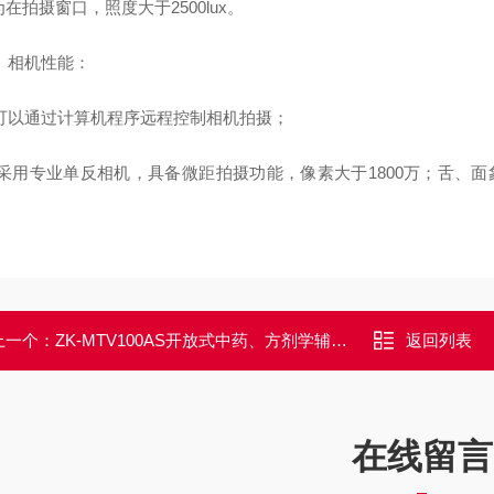
在拍摄窗口，照度大于2500lux。
． 相机性能：
.1可以通过计算机程序远程控制相机拍摄；
.2 采用专业单反相机，具备微距拍摄功能，像素大于1800万；舌、
上一个：
ZK-MTV100AS开放式中药、方剂学辅助教学系统
返回列表
在线留言