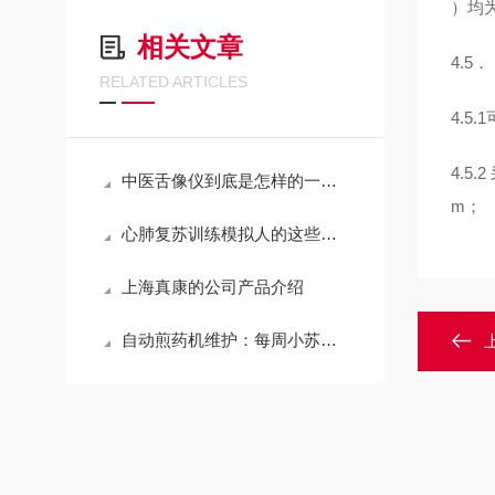
）均为
相关文章
4.5
RELATED ARTICLES
4.5
4.5
中医舌像仪到底是怎样的一款仪器呢？
m；
心肺复苏训练模拟人的这些特点你清楚吗
上海真康的公司产品介绍
自动煎药机维护：每周小苏打除垢与季度温度校准指南