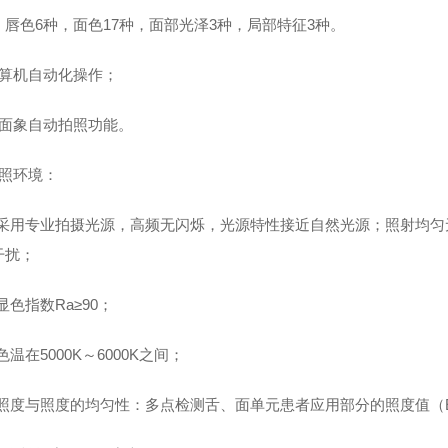
：唇色6种，面色17种，面部光泽3种，局部特征3种。
计算机自动化操作；
舌面象自动拍照功能。
光照环境：
1、采用专业拍摄光源，高频无闪烁，光源特性接近自然光源；照射均
干扰；
、显色指数Ra≥90；
、色温在5000K～6000K之间；
4、照度与照度的均匀性：多点检测舌、面单元患者应用部分的照度值（