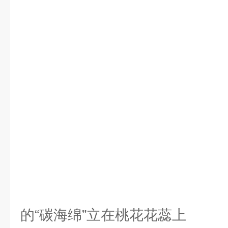
约8立
的“碳海绵”立在桃花花蕊上